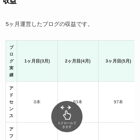
収益
5ヶ月運営したブログの収益です。
ブ
ロ
1ヶ月目(3月)
2ヶ月目(4月)
3ヶ月目(5月)
グ
実
績
ア
ド
セ
0本
83本
97本
ン
ス
スクロールで
きます
ア
フ