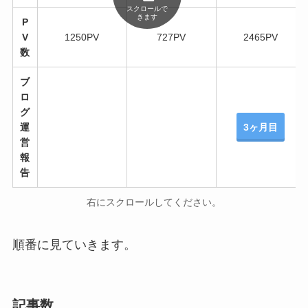
スクロールで
きます
P
V
1250PV
727PV
2465PV
数
ブ
ロ
グ
運
3ヶ月目
営
報
告
右にスクロールしてください。
順番に見ていきます。
記事数