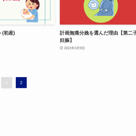
(初産)
計画無痛分娩を選んだ理由【第二
妊娠】
2021年3月9日
1
2